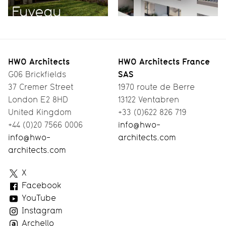
Fuveau
HWO Architects
HWO Architects France
SAS
G06 Brickfields
37 Cremer Street
1970 route de Berre
London E2 8HD
13122 Ventabren
United Kingdom
+33 (0)622 826 719
+44 (0)20 7566 0006
info@hwo-
info@hwo-
architects.com
architects.com
HWO
X
Architects
Facebook
YouTube
Instagram
Archello