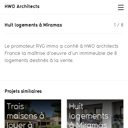
HWO Architects
Huit logements à Miramas
Huit logements à Miramas
1
/
8
Un immeuble de logements à
Mimaras
Le promoteur RVG immo a confié à HWO architects
France la maîtrise d'oeuvre d'un immmeuble de 8
logements destinés à la vente.
Projets similaires
Trois
Huit
maisons à
logements
louer à
à Miramas